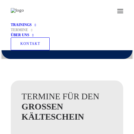
UNSERE
TERMINE
TRAININGS
TERMINE
Akademie Zunft
ÜBER UNS
KONTAKT
TERMINE FÜR DEN
GROSSEN K
ÄLTESCHEIN