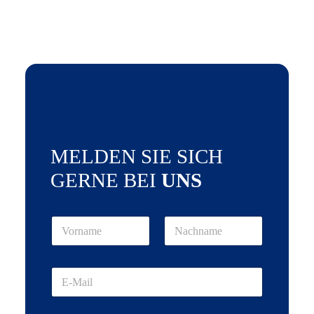
MELDEN SIE SICH
GERNE BEI
UNS
N
a
m
Vorname
Nachname
e
E
*
-
M
a